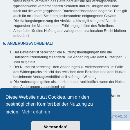
fahrlässigem Verhalten des Betreibers auf die bei Vertragsschluss
typischerweise vorhersehbaren Schäden und im Übrigen der Höhe
nach auf die vertragstypischen Durchschnittsschäden begrenzt. Dies gilt
auch für mittelbare Schäden, insbesondere entgangenen Gewinn.
Die Haftungsbegrenzung der Absätze a bis c gilt sinngemäß auch
zugunsten der Mitarbeiter und Erfüllungsgehilfen des Betreibers.
Ansprüche für eine Haftung aus zwingendem nationalem Recht bleiben
unberührt.
6. ÄNDERUNGSVORBEHALT
Der Betreiber ist berechtigt, die Nutzungsbedingungen und die
Datenschutzerklärung zu ändern. Die Änderung wird dem Nutzer per E-
Mail mitgeteilt.
Der Nutzer ist berechtigt, den Änderungen zu widersprechen. Im Falle
des Widerspruchs erlischt das zwischen dem Betreiber und dem Nutzer
bestehende Vertragsverhältnis mit sofortiger Wirkung.
Die Änderungen gelten als anerkannt und verbindlich, wenn der Nutzer
den Änderungen zugestimmt hat.
Informationen über den Umgang mit deinen persönlichen Daten
Diese Website nutzt Cookies, um dir den
sind in der Datenschutzerklärung enthalten.
bestmöglichen Komfort bei der Nutzung zu
bieten.
Mehr erfahren
Foren-Übersicht
Alle Zeiten sind
UTC+01:00
Verstanden!
Powered by
phpBB
® Forum Software © phpBB Limited