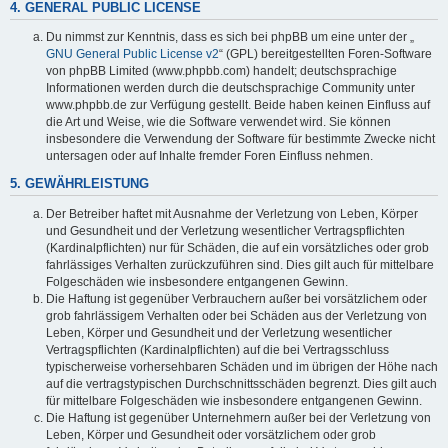
4. GENERAL PUBLIC LICENSE
Du nimmst zur Kenntnis, dass es sich bei phpBB um eine unter der „
GNU General Public License v2
“ (GPL) bereitgestellten Foren-Software
von phpBB Limited (www.phpbb.com) handelt; deutschsprachige
Informationen werden durch die deutschsprachige Community unter
www.phpbb.de zur Verfügung gestellt. Beide haben keinen Einfluss auf
die Art und Weise, wie die Software verwendet wird. Sie können
insbesondere die Verwendung der Software für bestimmte Zwecke nicht
untersagen oder auf Inhalte fremder Foren Einfluss nehmen.
5. GEWÄHRLEISTUNG
Der Betreiber haftet mit Ausnahme der Verletzung von Leben, Körper
und Gesundheit und der Verletzung wesentlicher Vertragspflichten
(Kardinalpflichten) nur für Schäden, die auf ein vorsätzliches oder grob
fahrlässiges Verhalten zurückzuführen sind. Dies gilt auch für mittelbare
Folgeschäden wie insbesondere entgangenen Gewinn.
Die Haftung ist gegenüber Verbrauchern außer bei vorsätzlichem oder
grob fahrlässigem Verhalten oder bei Schäden aus der Verletzung von
Leben, Körper und Gesundheit und der Verletzung wesentlicher
Vertragspflichten (Kardinalpflichten) auf die bei Vertragsschluss
typischerweise vorhersehbaren Schäden und im übrigen der Höhe nach
auf die vertragstypischen Durchschnittsschäden begrenzt. Dies gilt auch
für mittelbare Folgeschäden wie insbesondere entgangenen Gewinn.
Die Haftung ist gegenüber Unternehmern außer bei der Verletzung von
Leben, Körper und Gesundheit oder vorsätzlichem oder grob