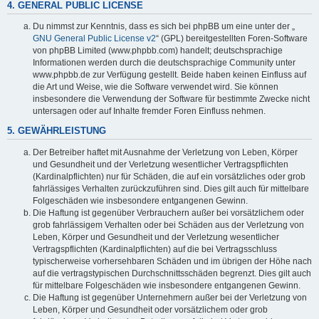
4. GENERAL PUBLIC LICENSE
Du nimmst zur Kenntnis, dass es sich bei phpBB um eine unter der „
GNU General Public License v2
“ (GPL) bereitgestellten Foren-Software
von phpBB Limited (www.phpbb.com) handelt; deutschsprachige
Informationen werden durch die deutschsprachige Community unter
www.phpbb.de zur Verfügung gestellt. Beide haben keinen Einfluss auf
die Art und Weise, wie die Software verwendet wird. Sie können
insbesondere die Verwendung der Software für bestimmte Zwecke nicht
untersagen oder auf Inhalte fremder Foren Einfluss nehmen.
5. GEWÄHRLEISTUNG
Der Betreiber haftet mit Ausnahme der Verletzung von Leben, Körper
und Gesundheit und der Verletzung wesentlicher Vertragspflichten
(Kardinalpflichten) nur für Schäden, die auf ein vorsätzliches oder grob
fahrlässiges Verhalten zurückzuführen sind. Dies gilt auch für mittelbare
Folgeschäden wie insbesondere entgangenen Gewinn.
Die Haftung ist gegenüber Verbrauchern außer bei vorsätzlichem oder
grob fahrlässigem Verhalten oder bei Schäden aus der Verletzung von
Leben, Körper und Gesundheit und der Verletzung wesentlicher
Vertragspflichten (Kardinalpflichten) auf die bei Vertragsschluss
typischerweise vorhersehbaren Schäden und im übrigen der Höhe nach
auf die vertragstypischen Durchschnittsschäden begrenzt. Dies gilt auch
für mittelbare Folgeschäden wie insbesondere entgangenen Gewinn.
Die Haftung ist gegenüber Unternehmern außer bei der Verletzung von
Leben, Körper und Gesundheit oder vorsätzlichem oder grob