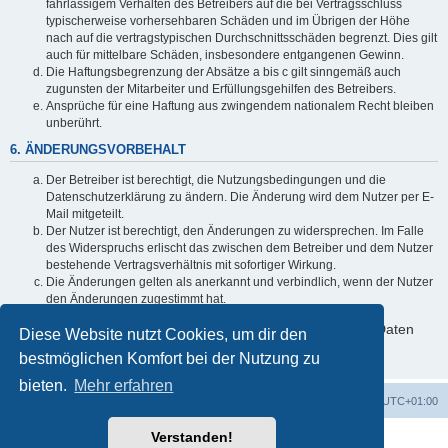
fahrlässigem Verhalten des Betreibers auf die bei Vertragsschluss
typischerweise vorhersehbaren Schäden und im Übrigen der Höhe
nach auf die vertragstypischen Durchschnittsschäden begrenzt. Dies gilt
auch für mittelbare Schäden, insbesondere entgangenen Gewinn.
Die Haftungsbegrenzung der Absätze a bis c gilt sinngemäß auch
zugunsten der Mitarbeiter und Erfüllungsgehilfen des Betreibers.
Ansprüche für eine Haftung aus zwingendem nationalem Recht bleiben
unberührt.
6. ÄNDERUNGSVORBEHALT
Der Betreiber ist berechtigt, die Nutzungsbedingungen und die
Datenschutzerklärung zu ändern. Die Änderung wird dem Nutzer per E-
Mail mitgeteilt.
Der Nutzer ist berechtigt, den Änderungen zu widersprechen. Im Falle
des Widerspruchs erlischt das zwischen dem Betreiber und dem Nutzer
bestehende Vertragsverhältnis mit sofortiger Wirkung.
Die Änderungen gelten als anerkannt und verbindlich, wenn der Nutzer
den Änderungen zugestimmt hat.
Informationen über den Umgang mit deinen persönlichen Daten
Diese Website nutzt Cookies, um dir den
sind in der Datenschutzerklärung enthalten.
bestmöglichen Komfort bei der Nutzung zu
bieten.
Mehr erfahren
Foren-Übersicht
Alle Zeiten sind
UTC+01:00
Verstanden!
Powered by
phpBB
® Forum Software © phpBB Limited