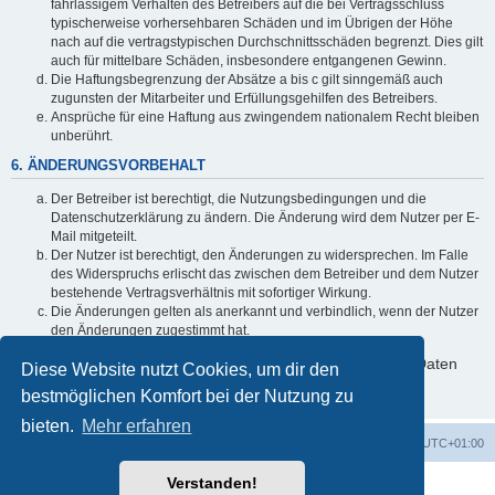
fahrlässigem Verhalten des Betreibers auf die bei Vertragsschluss
typischerweise vorhersehbaren Schäden und im Übrigen der Höhe
nach auf die vertragstypischen Durchschnittsschäden begrenzt. Dies gilt
auch für mittelbare Schäden, insbesondere entgangenen Gewinn.
Die Haftungsbegrenzung der Absätze a bis c gilt sinngemäß auch
zugunsten der Mitarbeiter und Erfüllungsgehilfen des Betreibers.
Ansprüche für eine Haftung aus zwingendem nationalem Recht bleiben
unberührt.
6. ÄNDERUNGSVORBEHALT
Der Betreiber ist berechtigt, die Nutzungsbedingungen und die
Datenschutzerklärung zu ändern. Die Änderung wird dem Nutzer per E-
Mail mitgeteilt.
Der Nutzer ist berechtigt, den Änderungen zu widersprechen. Im Falle
des Widerspruchs erlischt das zwischen dem Betreiber und dem Nutzer
bestehende Vertragsverhältnis mit sofortiger Wirkung.
Die Änderungen gelten als anerkannt und verbindlich, wenn der Nutzer
den Änderungen zugestimmt hat.
Informationen über den Umgang mit deinen persönlichen Daten
Diese Website nutzt Cookies, um dir den
sind in der Datenschutzerklärung enthalten.
bestmöglichen Komfort bei der Nutzung zu
bieten.
Mehr erfahren
Foren-Übersicht
Alle Zeiten sind
UTC+01:00
Verstanden!
Powered by
phpBB
® Forum Software © phpBB Limited