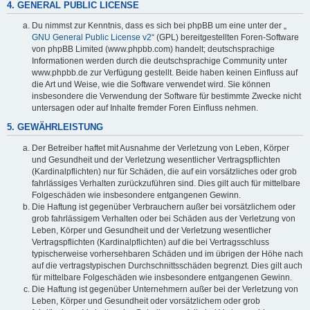
4. GENERAL PUBLIC LICENSE
Du nimmst zur Kenntnis, dass es sich bei phpBB um eine unter der „
GNU General Public License v2
“ (GPL) bereitgestellten Foren-Software
von phpBB Limited (www.phpbb.com) handelt; deutschsprachige
Informationen werden durch die deutschsprachige Community unter
www.phpbb.de zur Verfügung gestellt. Beide haben keinen Einfluss auf
die Art und Weise, wie die Software verwendet wird. Sie können
insbesondere die Verwendung der Software für bestimmte Zwecke nicht
untersagen oder auf Inhalte fremder Foren Einfluss nehmen.
5. GEWÄHRLEISTUNG
Der Betreiber haftet mit Ausnahme der Verletzung von Leben, Körper
und Gesundheit und der Verletzung wesentlicher Vertragspflichten
(Kardinalpflichten) nur für Schäden, die auf ein vorsätzliches oder grob
fahrlässiges Verhalten zurückzuführen sind. Dies gilt auch für mittelbare
Folgeschäden wie insbesondere entgangenen Gewinn.
Die Haftung ist gegenüber Verbrauchern außer bei vorsätzlichem oder
grob fahrlässigem Verhalten oder bei Schäden aus der Verletzung von
Leben, Körper und Gesundheit und der Verletzung wesentlicher
Vertragspflichten (Kardinalpflichten) auf die bei Vertragsschluss
typischerweise vorhersehbaren Schäden und im übrigen der Höhe nach
auf die vertragstypischen Durchschnittsschäden begrenzt. Dies gilt auch
für mittelbare Folgeschäden wie insbesondere entgangenen Gewinn.
Die Haftung ist gegenüber Unternehmern außer bei der Verletzung von
Leben, Körper und Gesundheit oder vorsätzlichem oder grob