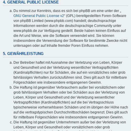
4. GENERAL PUBLIC LICENSE
Du nimmst zur Kenntnis, dass es sich bei phpBB um eine unter der „
GNU General Public License v2
“ (GPL) bereitgestellten Foren-Software
von phpBB Limited (www.phpbb.com) handelt; deutschsprachige
Informationen werden durch die deutschsprachige Community unter
www.phpbb.de zur Verfügung gestellt. Beide haben keinen Einfluss auf
die Art und Weise, wie die Software verwendet wird. Sie können
insbesondere die Verwendung der Software für bestimmte Zwecke nicht
untersagen oder auf Inhalte fremder Foren Einfluss nehmen.
5. GEWÄHRLEISTUNG
Der Betreiber haftet mit Ausnahme der Verletzung von Leben, Körper
und Gesundheit und der Verletzung wesentlicher Vertragspflichten
(Kardinalpflichten) nur für Schäden, die auf ein vorsätzliches oder grob
fahrlässiges Verhalten zurückzuführen sind. Dies gilt auch für mittelbare
Folgeschäden wie insbesondere entgangenen Gewinn.
Die Haftung ist gegenüber Verbrauchern außer bei vorsätzlichem oder
grob fahrlässigem Verhalten oder bei Schäden aus der Verletzung von
Leben, Körper und Gesundheit und der Verletzung wesentlicher
Vertragspflichten (Kardinalpflichten) auf die bei Vertragsschluss
typischerweise vorhersehbaren Schäden und im übrigen der Höhe nach
auf die vertragstypischen Durchschnittsschäden begrenzt. Dies gilt auch
für mittelbare Folgeschäden wie insbesondere entgangenen Gewinn.
Die Haftung ist gegenüber Unternehmern außer bei der Verletzung von
Leben, Körper und Gesundheit oder vorsätzlichem oder grob