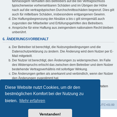
fahrlässigem Verhalten des Betreibers auf die bei Vertragsschluss
typischerweise vorhersehbaren Schäden und im Übrigen der Höhe
nach auf die vertragstypischen Durchschnittsschäden begrenzt. Dies gilt
auch für mittelbare Schäden, insbesondere entgangenen Gewinn.
Die Haftungsbegrenzung der Absätze a bis c gilt sinngemäß auch
zugunsten der Mitarbeiter und Erfüllungsgehilfen des Betreibers.
Ansprüche für eine Haftung aus zwingendem nationalem Recht bleiben
unberührt.
6. ÄNDERUNGSVORBEHALT
Der Betreiber ist berechtigt, die Nutzungsbedingungen und die
Datenschutzerklärung zu ändern. Die Änderung wird dem Nutzer per E-
Mail mitgeteilt.
Der Nutzer ist berechtigt, den Änderungen zu widersprechen. Im Falle
des Widerspruchs erlischt das zwischen dem Betreiber und dem Nutzer
bestehende Vertragsverhältnis mit sofortiger Wirkung.
Die Änderungen gelten als anerkannt und verbindlich, wenn der Nutzer
den Änderungen zugestimmt hat.
Informationen über den Umgang mit deinen persönlichen Daten
Diese Website nutzt Cookies, um dir den
sind in der Datenschutzerklärung enthalten.
bestmöglichen Komfort bei der Nutzung zu
bieten.
Mehr erfahren
Foren-Übersicht
Alle Zeiten sind
UTC+01:00
Verstanden!
Powered by
phpBB
® Forum Software © phpBB Limited