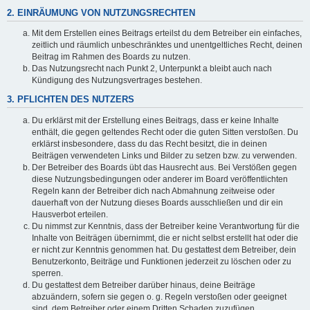
2. EINRÄUMUNG VON NUTZUNGSRECHTEN
Mit dem Erstellen eines Beitrags erteilst du dem Betreiber ein einfaches,
zeitlich und räumlich unbeschränktes und unentgeltliches Recht, deinen
Beitrag im Rahmen des Boards zu nutzen.
Das Nutzungsrecht nach Punkt 2, Unterpunkt a bleibt auch nach
Kündigung des Nutzungsvertrages bestehen.
3. PFLICHTEN DES NUTZERS
Du erklärst mit der Erstellung eines Beitrags, dass er keine Inhalte
enthält, die gegen geltendes Recht oder die guten Sitten verstoßen. Du
erklärst insbesondere, dass du das Recht besitzt, die in deinen
Beiträgen verwendeten Links und Bilder zu setzen bzw. zu verwenden.
Der Betreiber des Boards übt das Hausrecht aus. Bei Verstößen gegen
diese Nutzungsbedingungen oder anderer im Board veröffentlichten
Regeln kann der Betreiber dich nach Abmahnung zeitweise oder
dauerhaft von der Nutzung dieses Boards ausschließen und dir ein
Hausverbot erteilen.
Du nimmst zur Kenntnis, dass der Betreiber keine Verantwortung für die
Inhalte von Beiträgen übernimmt, die er nicht selbst erstellt hat oder die
er nicht zur Kenntnis genommen hat. Du gestattest dem Betreiber, dein
Benutzerkonto, Beiträge und Funktionen jederzeit zu löschen oder zu
sperren.
Du gestattest dem Betreiber darüber hinaus, deine Beiträge
abzuändern, sofern sie gegen o. g. Regeln verstoßen oder geeignet
sind, dem Betreiber oder einem Dritten Schaden zuzufügen.