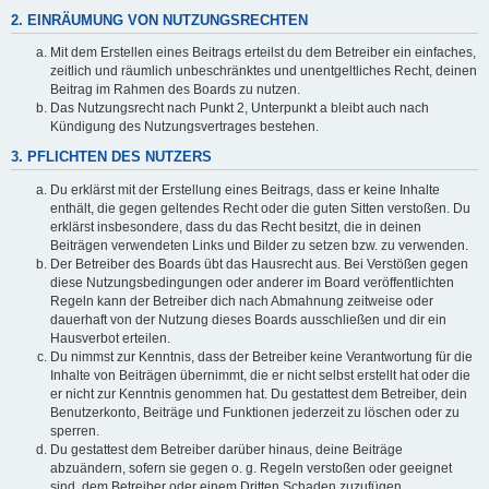
2. EINRÄUMUNG VON NUTZUNGSRECHTEN
Mit dem Erstellen eines Beitrags erteilst du dem Betreiber ein einfaches,
zeitlich und räumlich unbeschränktes und unentgeltliches Recht, deinen
Beitrag im Rahmen des Boards zu nutzen.
Das Nutzungsrecht nach Punkt 2, Unterpunkt a bleibt auch nach
Kündigung des Nutzungsvertrages bestehen.
3. PFLICHTEN DES NUTZERS
Du erklärst mit der Erstellung eines Beitrags, dass er keine Inhalte
enthält, die gegen geltendes Recht oder die guten Sitten verstoßen. Du
erklärst insbesondere, dass du das Recht besitzt, die in deinen
Beiträgen verwendeten Links und Bilder zu setzen bzw. zu verwenden.
Der Betreiber des Boards übt das Hausrecht aus. Bei Verstößen gegen
diese Nutzungsbedingungen oder anderer im Board veröffentlichten
Regeln kann der Betreiber dich nach Abmahnung zeitweise oder
dauerhaft von der Nutzung dieses Boards ausschließen und dir ein
Hausverbot erteilen.
Du nimmst zur Kenntnis, dass der Betreiber keine Verantwortung für die
Inhalte von Beiträgen übernimmt, die er nicht selbst erstellt hat oder die
er nicht zur Kenntnis genommen hat. Du gestattest dem Betreiber, dein
Benutzerkonto, Beiträge und Funktionen jederzeit zu löschen oder zu
sperren.
Du gestattest dem Betreiber darüber hinaus, deine Beiträge
abzuändern, sofern sie gegen o. g. Regeln verstoßen oder geeignet
sind, dem Betreiber oder einem Dritten Schaden zuzufügen.