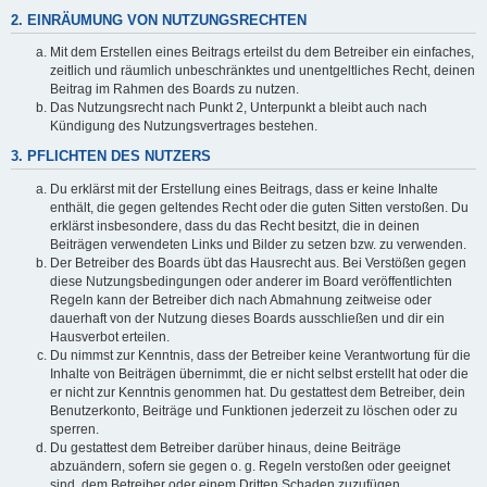
2. EINRÄUMUNG VON NUTZUNGSRECHTEN
Mit dem Erstellen eines Beitrags erteilst du dem Betreiber ein einfaches,
zeitlich und räumlich unbeschränktes und unentgeltliches Recht, deinen
Beitrag im Rahmen des Boards zu nutzen.
Das Nutzungsrecht nach Punkt 2, Unterpunkt a bleibt auch nach
Kündigung des Nutzungsvertrages bestehen.
3. PFLICHTEN DES NUTZERS
Du erklärst mit der Erstellung eines Beitrags, dass er keine Inhalte
enthält, die gegen geltendes Recht oder die guten Sitten verstoßen. Du
erklärst insbesondere, dass du das Recht besitzt, die in deinen
Beiträgen verwendeten Links und Bilder zu setzen bzw. zu verwenden.
Der Betreiber des Boards übt das Hausrecht aus. Bei Verstößen gegen
diese Nutzungsbedingungen oder anderer im Board veröffentlichten
Regeln kann der Betreiber dich nach Abmahnung zeitweise oder
dauerhaft von der Nutzung dieses Boards ausschließen und dir ein
Hausverbot erteilen.
Du nimmst zur Kenntnis, dass der Betreiber keine Verantwortung für die
Inhalte von Beiträgen übernimmt, die er nicht selbst erstellt hat oder die
er nicht zur Kenntnis genommen hat. Du gestattest dem Betreiber, dein
Benutzerkonto, Beiträge und Funktionen jederzeit zu löschen oder zu
sperren.
Du gestattest dem Betreiber darüber hinaus, deine Beiträge
abzuändern, sofern sie gegen o. g. Regeln verstoßen oder geeignet
sind, dem Betreiber oder einem Dritten Schaden zuzufügen.