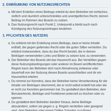
2. EINRÄUMUNG VON NUTZUNGSRECHTEN
Mit dem Erstellen eines Beitrags erteilst du dem Betreiber ein einfaches,
zeitlich und räumlich unbeschränktes und unentgeltliches Recht, deinen
Beitrag im Rahmen des Boards zu nutzen.
Das Nutzungsrecht nach Punkt 2, Unterpunkt a bleibt auch nach
Kündigung des Nutzungsvertrages bestehen.
3. PFLICHTEN DES NUTZERS
Du erklärst mit der Erstellung eines Beitrags, dass er keine Inhalte
enthält, die gegen geltendes Recht oder die guten Sitten verstoßen. Du
erklärst insbesondere, dass du das Recht besitzt, die in deinen
Beiträgen verwendeten Links und Bilder zu setzen bzw. zu verwenden.
Der Betreiber des Boards übt das Hausrecht aus. Bei Verstößen gegen
diese Nutzungsbedingungen oder anderer im Board veröffentlichten
Regeln kann der Betreiber dich nach Abmahnung zeitweise oder
dauerhaft von der Nutzung dieses Boards ausschließen und dir ein
Hausverbot erteilen.
Du nimmst zur Kenntnis, dass der Betreiber keine Verantwortung für die
Inhalte von Beiträgen übernimmt, die er nicht selbst erstellt hat oder die
er nicht zur Kenntnis genommen hat. Du gestattest dem Betreiber, dein
Benutzerkonto, Beiträge und Funktionen jederzeit zu löschen oder zu
sperren.
Du gestattest dem Betreiber darüber hinaus, deine Beiträge
abzuändern, sofern sie gegen o. g. Regeln verstoßen oder geeignet
sind, dem Betreiber oder einem Dritten Schaden zuzufügen.