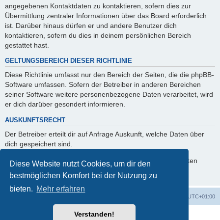
angegebenen Kontaktdaten zu kontaktieren, sofern dies zur
Übermittlung zentraler Informationen über das Board erforderlich
ist. Darüber hinaus dürfen er und andere Benutzer dich
kontaktieren, sofern du dies in deinem persönlichen Bereich
gestattet hast.
GELTUNGSBEREICH DIESER RICHTLINIE
Diese Richtlinie umfasst nur den Bereich der Seiten, die die phpBB-
Software umfassen. Sofern der Betreiber in anderen Bereichen
seiner Software weitere personenbezogene Daten verarbeitet, wird
er dich darüber gesondert informieren.
AUSKUNFTSRECHT
Der Betreiber erteilt dir auf Anfrage Auskunft, welche Daten über
dich gespeichert sind.
Du kannst jederzeit die Löschung bzw. Sperrung deiner Daten
Diese Website nutzt Cookies, um dir den
verlangen. Kontaktiere hierzu bitte den Betreiber.
bestmöglichen Komfort bei der Nutzung zu
bieten.
Mehr erfahren
Foren-Übersicht
Alle Zeiten sind
UTC+01:00
Verstanden!
Powered by
phpBB
® Forum Software © phpBB Limited