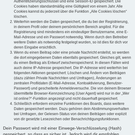
Authentifizierungsschlüssel und eine Session-ID gespeichert. Die
Cookies haben standardmäßig eine Gültigkeit von einem Jahr. Alle
Cookies kannst du jederzeit über die Funktion „Alle Cookies löschen“
löschen.
Weiterhin werden die Daten gespeichert, die du bei der Registrierung,
in deinem Profil oder deinem persönlichem Bereich angibst. Für die
Registrierung sind mindestens ein eindeutiger Benutzername, eine E-
Mail-Adresse und ein Passwort notwendig. Wenn durch den Betreiber
weitere Daten als notwendig festgelegt wurden, so ist dies für dich vor
deren Eingabe ersichtlich.
Wenn du einen Beitrag oder eine private Nachricht erstellst, so werden
die dort eingegebenen Daten ebenfalls gespeichert. Gleiches gilt, wenn
du einen Beitrag als Entwurf zwischenspeicherst. In diesen Fällen wird
auch deine IP-Adresse gespeichert. Die IP-Adresse wird weiterhin bei
folgenden Aktionen gespeichert: Löschen und Ändern von Beiträgen
(dazu zählen Private Nachrichten und Umfragen), Änderungen an
zentralen Profildaten (E-Mail-Adresse, Kontoaktivierung, Benutzer-
Passwort) und gescheiterte Anmeldeversuche. Die von deinem Browser
übermittelte Browser-Kennzeichnung (User Agent) wird nur in der „Wer
ist online?“-Funktion angezeigt und nicht dauerhaft gespeichert.
Schließlich erfordern einzelne Funktionen des Boards, dass weitere
Daten gespeichert werden. Dazu gehören dein Abstimmungsverhalten
bei Umfragen, der Gelesen-Status von deinen Beiträgen oder explizit
von dir gesetzte Lesezeichen oder Benachrichtigungsfunktionen.
Dein Passwort wird mit einer Einwege-Verschlüsselung (Hash)
gespeichert, so dass es sicher ist. Jedoch wird dir empfohlen,