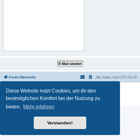
Foren-Übersicht
Alle Zeiten sind
UTC+01:00
Powered by
phpBB
® Forum Software © phpBB Limited
Diese Website nutzt Cookies, um dir den
Deutsche Übersetzung durch
phpBB.de
bestmöglichen Komfort bei der Nutzung zu
Datenschutz
|
Nutzungsbedingungen
bieten.
Mehr erfahren
Verstanden!