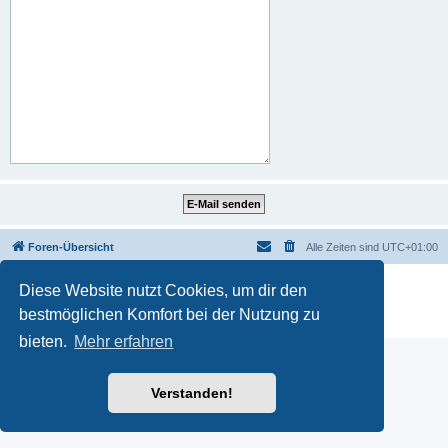
Foren-Übersicht
Alle Zeiten sind
UTC+01:00
Powered by
phpBB
® Forum Software © phpBB Limited
Diese Website nutzt Cookies, um dir den
Deutsche Übersetzung durch
phpBB.de
bestmöglichen Komfort bei der Nutzung zu
Datenschutz
|
Nutzungsbedingungen
bieten.
Mehr erfahren
Verstanden!