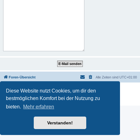
Foren-Übersicht
Alle Zeiten sind
UTC+01:00
Powered by
phpBB
® Forum Software © phpBB Limited
Diese Website nutzt Cookies, um dir den
Deutsche Übersetzung durch
phpBB.de
bestmöglichen Komfort bei der Nutzung zu
Datenschutz
|
Nutzungsbedingungen
bieten.
Mehr erfahren
Verstanden!