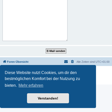
Foren-Übersicht
Alle Zeiten sind
UTC+01:00
Powered by
phpBB
® Forum Software © phpBB Limited
Diese Website nutzt Cookies, um dir den
Deutsche Übersetzung durch
phpBB.de
bestmöglichen Komfort bei der Nutzung zu
Datenschutz
|
Nutzungsbedingungen
bieten.
Mehr erfahren
Verstanden!