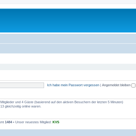
Ich habe mein Passwort vergessen
|
Angemeldet bleiben
e Mitglieder und 4 Gäste (basierend auf den aktiven Besuchern der letzten 5 Minuten)
3 gleichzeitig online waren.
samt
1484
• Unser neuestes Mitglied:
KVS