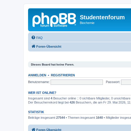
Studentenforum
Biochemie
FAQ
Foren-Übersicht
Dieses Board hat keine Foren.
ANMELDEN
•
REGISTRIEREN
Benutzername:
Passwort:
WER IST ONLINE?
Insgesamt sind
4
Besucher online :: 0 sichtbare Mitglieder, 0 unsichtbar
Der Besucherrekord liegt bei
426
Besuchern, die am Fr 29. Mai 2026, 11:1
STATISTIK
Beiträge insgesamt
27544
• Themen insgesamt
1640
• Mitglieder insge
Foren-Übersicht