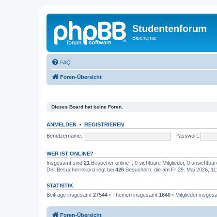
Studentenforum
Biochemie
FAQ
Foren-Übersicht
Dieses Board hat keine Foren.
ANMELDEN
•
REGISTRIEREN
Benutzername:
Passwort:
WER IST ONLINE?
Insgesamt sind
21
Besucher online :: 0 sichtbare Mitglieder, 0 unsichtba
Der Besucherrekord liegt bei
426
Besuchern, die am Fr 29. Mai 2026, 11:1
STATISTIK
Beiträge insgesamt
27544
• Themen insgesamt
1640
• Mitglieder insge
Foren-Übersicht