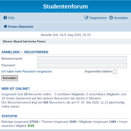
Studentenforum
FAQ
Registrieren
Anmelden
Foren-Übersicht
Aktuelle Zeit: Sa 8. Aug 2026, 02:24
Dieses Board hat keine Foren.
ANMELDEN
•
REGISTRIEREN
Benutzername:
Passwort:
Ich habe mein Passwort vergessen
Angemeldet bleiben
WER IST ONLINE?
Insgesamt sind
18
Besucher online :: 0 sichtbare Mitglieder, 0 unsichtbare Mitglieder und
18 Gäste (basierend auf den aktiven Besuchern der letzten 5 Minuten)
Der Besucherrekord liegt bei
426
Besuchern, die am Fr 29. Mai 2026, 11:13 gleichzeitig
online waren.
STATISTIK
Beiträge insgesamt
27544
• Themen insgesamt
1640
• Mitglieder insgesamt
1484
• Unser
neuestes Mitglied:
KVS