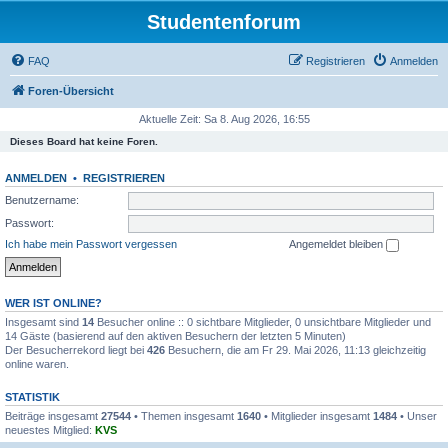
Studentenforum
FAQ
Registrieren
Anmelden
Foren-Übersicht
Aktuelle Zeit: Sa 8. Aug 2026, 16:55
Dieses Board hat keine Foren.
ANMELDEN
•
REGISTRIEREN
Benutzername:
Passwort:
Ich habe mein Passwort vergessen
Angemeldet bleiben
WER IST ONLINE?
Insgesamt sind
14
Besucher online :: 0 sichtbare Mitglieder, 0 unsichtbare Mitglieder und
14 Gäste (basierend auf den aktiven Besuchern der letzten 5 Minuten)
Der Besucherrekord liegt bei
426
Besuchern, die am Fr 29. Mai 2026, 11:13 gleichzeitig
online waren.
STATISTIK
Beiträge insgesamt
27544
• Themen insgesamt
1640
• Mitglieder insgesamt
1484
• Unser
neuestes Mitglied:
KVS