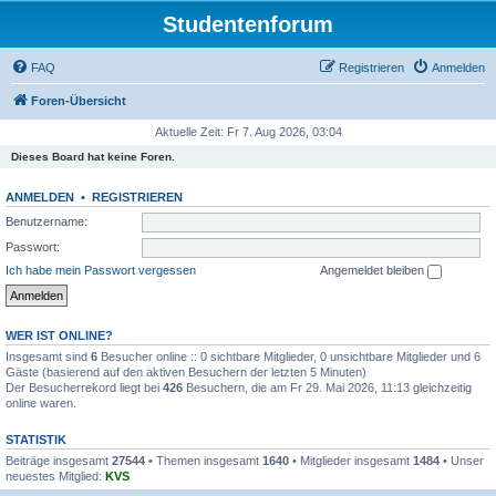
Studentenforum
FAQ
Registrieren
Anmelden
Foren-Übersicht
Aktuelle Zeit: Fr 7. Aug 2026, 03:04
Dieses Board hat keine Foren.
ANMELDEN
•
REGISTRIEREN
Benutzername:
Passwort:
Ich habe mein Passwort vergessen
Angemeldet bleiben
WER IST ONLINE?
Insgesamt sind
6
Besucher online :: 0 sichtbare Mitglieder, 0 unsichtbare Mitglieder und 6
Gäste (basierend auf den aktiven Besuchern der letzten 5 Minuten)
Der Besucherrekord liegt bei
426
Besuchern, die am Fr 29. Mai 2026, 11:13 gleichzeitig
online waren.
STATISTIK
Beiträge insgesamt
27544
• Themen insgesamt
1640
• Mitglieder insgesamt
1484
• Unser
neuestes Mitglied:
KVS