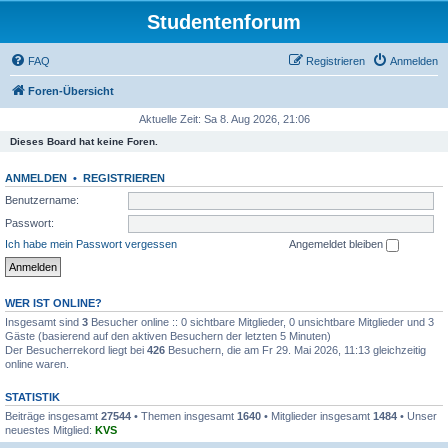
Studentenforum
FAQ
Registrieren
Anmelden
Foren-Übersicht
Aktuelle Zeit: Sa 8. Aug 2026, 21:06
Dieses Board hat keine Foren.
ANMELDEN
•
REGISTRIEREN
Benutzername:
Passwort:
Ich habe mein Passwort vergessen
Angemeldet bleiben
WER IST ONLINE?
Insgesamt sind
3
Besucher online :: 0 sichtbare Mitglieder, 0 unsichtbare Mitglieder und 3
Gäste (basierend auf den aktiven Besuchern der letzten 5 Minuten)
Der Besucherrekord liegt bei
426
Besuchern, die am Fr 29. Mai 2026, 11:13 gleichzeitig
online waren.
STATISTIK
Beiträge insgesamt
27544
• Themen insgesamt
1640
• Mitglieder insgesamt
1484
• Unser
neuestes Mitglied:
KVS