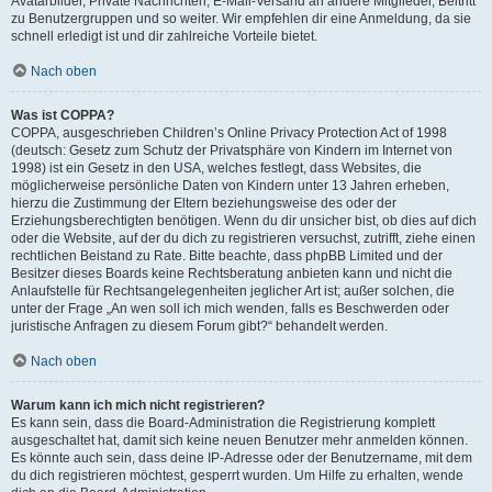
Avatarbilder, Private Nachrichten, E-Mail-Versand an andere Mitglieder, Beitritt
zu Benutzergruppen und so weiter. Wir empfehlen dir eine Anmeldung, da sie
schnell erledigt ist und dir zahlreiche Vorteile bietet.
Nach oben
Was ist COPPA?
COPPA, ausgeschrieben Children’s Online Privacy Protection Act of 1998
(deutsch: Gesetz zum Schutz der Privatsphäre von Kindern im Internet von
1998) ist ein Gesetz in den USA, welches festlegt, dass Websites, die
möglicherweise persönliche Daten von Kindern unter 13 Jahren erheben,
hierzu die Zustimmung der Eltern beziehungsweise des oder der
Erziehungsberechtigten benötigen. Wenn du dir unsicher bist, ob dies auf dich
oder die Website, auf der du dich zu registrieren versuchst, zutrifft, ziehe einen
rechtlichen Beistand zu Rate. Bitte beachte, dass phpBB Limited und der
Besitzer dieses Boards keine Rechtsberatung anbieten kann und nicht die
Anlaufstelle für Rechtsangelegenheiten jeglicher Art ist; außer solchen, die
unter der Frage „An wen soll ich mich wenden, falls es Beschwerden oder
juristische Anfragen zu diesem Forum gibt?“ behandelt werden.
Nach oben
Warum kann ich mich nicht registrieren?
Es kann sein, dass die Board-Administration die Registrierung komplett
ausgeschaltet hat, damit sich keine neuen Benutzer mehr anmelden können.
Es könnte auch sein, dass deine IP-Adresse oder der Benutzername, mit dem
du dich registrieren möchtest, gesperrt wurden. Um Hilfe zu erhalten, wende