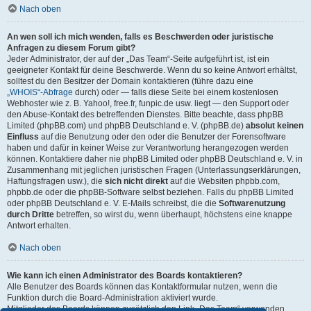
Nach oben
An wen soll ich mich wenden, falls es Beschwerden oder juristische
Anfragen zu diesem Forum gibt?
Jeder Administrator, der auf der „Das Team“-Seite aufgeführt ist, ist ein
geeigneter Kontakt für deine Beschwerde. Wenn du so keine Antwort erhältst,
solltest du den Besitzer der Domain kontaktieren (führe dazu eine
„WHOIS“-Abfrage
durch) oder — falls diese Seite bei einem kostenlosen
Webhoster wie z. B. Yahoo!, free.fr, funpic.de usw. liegt — den Support oder
den Abuse-Kontakt des betreffenden Dienstes. Bitte beachte, dass phpBB
Limited (phpBB.com) und phpBB Deutschland e. V. (phpBB.de)
absolut keinen
Einfluss
auf die Benutzung oder den oder die Benutzer der Forensoftware
haben und dafür in keiner Weise zur Verantwortung herangezogen werden
können. Kontaktiere daher nie phpBB Limited oder phpBB Deutschland e. V. in
Zusammenhang mit jeglichen juristischen Fragen (Unterlassungserklärungen,
Haftungsfragen usw.), die
sich nicht direkt
auf die Websiten phpbb.com,
phpbb.de oder die phpBB-Software selbst beziehen. Falls du phpBB Limited
oder phpBB Deutschland e. V. E-Mails schreibst, die die
Softwarenutzung
durch Dritte
betreffen, so wirst du, wenn überhaupt, höchstens eine knappe
Antwort erhalten.
Nach oben
Wie kann ich einen Administrator des Boards kontaktieren?
Alle Benutzer des Boards können das Kontaktformular nutzen, wenn die
Funktion durch die Board-Administration aktiviert wurde.
Mitglieder des Boards können zusätzlich den Link „Das Team“ verwenden.