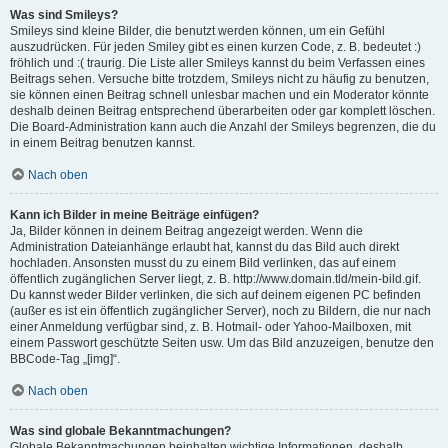
Was sind Smileys?
Smileys sind kleine Bilder, die benutzt werden können, um ein Gefühl
auszudrücken. Für jeden Smiley gibt es einen kurzen Code, z. B. bedeutet :)
fröhlich und :( traurig. Die Liste aller Smileys kannst du beim Verfassen eines
Beitrags sehen. Versuche bitte trotzdem, Smileys nicht zu häufig zu benutzen,
sie können einen Beitrag schnell unlesbar machen und ein Moderator könnte
deshalb deinen Beitrag entsprechend überarbeiten oder gar komplett löschen.
Die Board-Administration kann auch die Anzahl der Smileys begrenzen, die du
in einem Beitrag benutzen kannst.
Nach oben
Kann ich Bilder in meine Beiträge einfügen?
Ja, Bilder können in deinem Beitrag angezeigt werden. Wenn die
Administration Dateianhänge erlaubt hat, kannst du das Bild auch direkt
hochladen. Ansonsten musst du zu einem Bild verlinken, das auf einem
öffentlich zugänglichen Server liegt, z. B. http://www.domain.tld/mein-bild.gif.
Du kannst weder Bilder verlinken, die sich auf deinem eigenen PC befinden
(außer es ist ein öffentlich zugänglicher Server), noch zu Bildern, die nur nach
einer Anmeldung verfügbar sind, z. B. Hotmail- oder Yahoo-Mailboxen, mit
einem Passwort geschützte Seiten usw. Um das Bild anzuzeigen, benutze den
BBCode-Tag „[img]“.
Nach oben
Was sind globale Bekanntmachungen?
Globale Bekanntmachungen beinhalten wichtige Informationen, deshalb