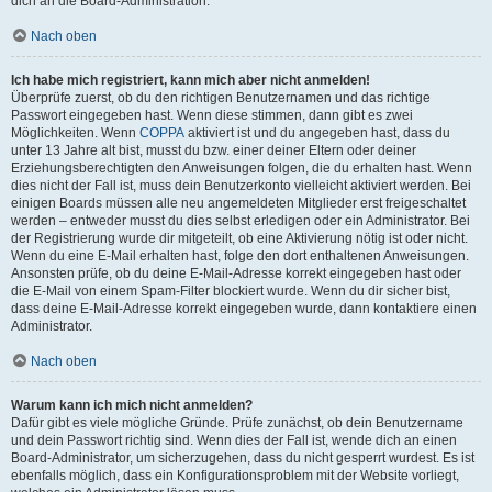
dich an die Board-Administration.
Nach oben
Ich habe mich registriert, kann mich aber nicht anmelden!
Überprüfe zuerst, ob du den richtigen Benutzernamen und das richtige
Passwort eingegeben hast. Wenn diese stimmen, dann gibt es zwei
Möglichkeiten. Wenn
COPPA
aktiviert ist und du angegeben hast, dass du
unter 13 Jahre alt bist, musst du bzw. einer deiner Eltern oder deiner
Erziehungsberechtigten den Anweisungen folgen, die du erhalten hast. Wenn
dies nicht der Fall ist, muss dein Benutzerkonto vielleicht aktiviert werden. Bei
einigen Boards müssen alle neu angemeldeten Mitglieder erst freigeschaltet
werden – entweder musst du dies selbst erledigen oder ein Administrator. Bei
der Registrierung wurde dir mitgeteilt, ob eine Aktivierung nötig ist oder nicht.
Wenn du eine E-Mail erhalten hast, folge den dort enthaltenen Anweisungen.
Ansonsten prüfe, ob du deine E-Mail-Adresse korrekt eingegeben hast oder
die E-Mail von einem Spam-Filter blockiert wurde. Wenn du dir sicher bist,
dass deine E-Mail-Adresse korrekt eingegeben wurde, dann kontaktiere einen
Administrator.
Nach oben
Warum kann ich mich nicht anmelden?
Dafür gibt es viele mögliche Gründe. Prüfe zunächst, ob dein Benutzername
und dein Passwort richtig sind. Wenn dies der Fall ist, wende dich an einen
Board-Administrator, um sicherzugehen, dass du nicht gesperrt wurdest. Es ist
ebenfalls möglich, dass ein Konfigurationsproblem mit der Website vorliegt,