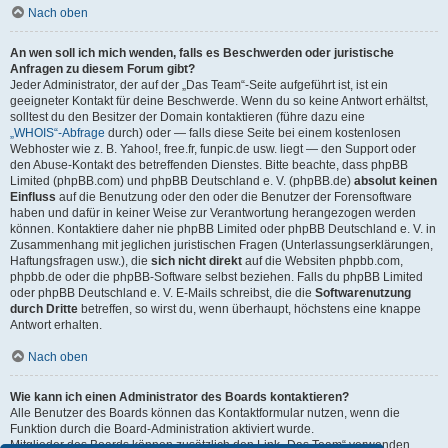
Nach oben
An wen soll ich mich wenden, falls es Beschwerden oder juristische
Anfragen zu diesem Forum gibt?
Jeder Administrator, der auf der „Das Team“-Seite aufgeführt ist, ist ein
geeigneter Kontakt für deine Beschwerde. Wenn du so keine Antwort erhältst,
solltest du den Besitzer der Domain kontaktieren (führe dazu eine
„WHOIS“-Abfrage
durch) oder — falls diese Seite bei einem kostenlosen
Webhoster wie z. B. Yahoo!, free.fr, funpic.de usw. liegt — den Support oder
den Abuse-Kontakt des betreffenden Dienstes. Bitte beachte, dass phpBB
Limited (phpBB.com) und phpBB Deutschland e. V. (phpBB.de)
absolut keinen
Einfluss
auf die Benutzung oder den oder die Benutzer der Forensoftware
haben und dafür in keiner Weise zur Verantwortung herangezogen werden
können. Kontaktiere daher nie phpBB Limited oder phpBB Deutschland e. V. in
Zusammenhang mit jeglichen juristischen Fragen (Unterlassungserklärungen,
Haftungsfragen usw.), die
sich nicht direkt
auf die Websiten phpbb.com,
phpbb.de oder die phpBB-Software selbst beziehen. Falls du phpBB Limited
oder phpBB Deutschland e. V. E-Mails schreibst, die die
Softwarenutzung
durch Dritte
betreffen, so wirst du, wenn überhaupt, höchstens eine knappe
Antwort erhalten.
Nach oben
Wie kann ich einen Administrator des Boards kontaktieren?
Alle Benutzer des Boards können das Kontaktformular nutzen, wenn die
Funktion durch die Board-Administration aktiviert wurde.
Mitglieder des Boards können zusätzlich den Link „Das Team“ verwenden.