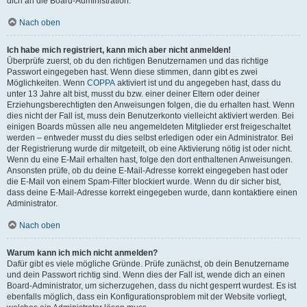
dich an die Board-Administration.
Nach oben
Ich habe mich registriert, kann mich aber nicht anmelden!
Überprüfe zuerst, ob du den richtigen Benutzernamen und das richtige
Passwort eingegeben hast. Wenn diese stimmen, dann gibt es zwei
Möglichkeiten. Wenn
COPPA
aktiviert ist und du angegeben hast, dass du
unter 13 Jahre alt bist, musst du bzw. einer deiner Eltern oder deiner
Erziehungsberechtigten den Anweisungen folgen, die du erhalten hast. Wenn
dies nicht der Fall ist, muss dein Benutzerkonto vielleicht aktiviert werden. Bei
einigen Boards müssen alle neu angemeldeten Mitglieder erst freigeschaltet
werden – entweder musst du dies selbst erledigen oder ein Administrator. Bei
der Registrierung wurde dir mitgeteilt, ob eine Aktivierung nötig ist oder nicht.
Wenn du eine E-Mail erhalten hast, folge den dort enthaltenen Anweisungen.
Ansonsten prüfe, ob du deine E-Mail-Adresse korrekt eingegeben hast oder
die E-Mail von einem Spam-Filter blockiert wurde. Wenn du dir sicher bist,
dass deine E-Mail-Adresse korrekt eingegeben wurde, dann kontaktiere einen
Administrator.
Nach oben
Warum kann ich mich nicht anmelden?
Dafür gibt es viele mögliche Gründe. Prüfe zunächst, ob dein Benutzername
und dein Passwort richtig sind. Wenn dies der Fall ist, wende dich an einen
Board-Administrator, um sicherzugehen, dass du nicht gesperrt wurdest. Es ist
ebenfalls möglich, dass ein Konfigurationsproblem mit der Website vorliegt,