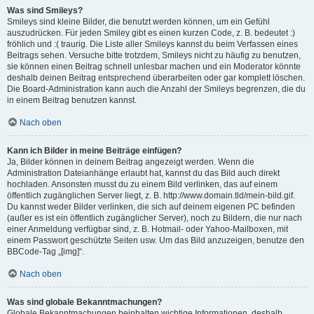
Was sind Smileys?
Smileys sind kleine Bilder, die benutzt werden können, um ein Gefühl
auszudrücken. Für jeden Smiley gibt es einen kurzen Code, z. B. bedeutet :)
fröhlich und :( traurig. Die Liste aller Smileys kannst du beim Verfassen eines
Beitrags sehen. Versuche bitte trotzdem, Smileys nicht zu häufig zu benutzen,
sie können einen Beitrag schnell unlesbar machen und ein Moderator könnte
deshalb deinen Beitrag entsprechend überarbeiten oder gar komplett löschen.
Die Board-Administration kann auch die Anzahl der Smileys begrenzen, die du
in einem Beitrag benutzen kannst.
Nach oben
Kann ich Bilder in meine Beiträge einfügen?
Ja, Bilder können in deinem Beitrag angezeigt werden. Wenn die
Administration Dateianhänge erlaubt hat, kannst du das Bild auch direkt
hochladen. Ansonsten musst du zu einem Bild verlinken, das auf einem
öffentlich zugänglichen Server liegt, z. B. http://www.domain.tld/mein-bild.gif.
Du kannst weder Bilder verlinken, die sich auf deinem eigenen PC befinden
(außer es ist ein öffentlich zugänglicher Server), noch zu Bildern, die nur nach
einer Anmeldung verfügbar sind, z. B. Hotmail- oder Yahoo-Mailboxen, mit
einem Passwort geschützte Seiten usw. Um das Bild anzuzeigen, benutze den
BBCode-Tag „[img]“.
Nach oben
Was sind globale Bekanntmachungen?
Globale Bekanntmachungen beinhalten wichtige Informationen, deshalb