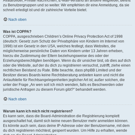
Avatarbilder, Private Nachrichten, E-Mail-Versand an andere Mitglieder, Beitritt
zu Benutzergruppen und so weiter. Wir empfehlen dir eine Anmeldung, da sie
schnell erledigt ist und dir zahlreiche Vorteile bietet.
Nach oben
Was ist COPPA?
COPPA, ausgeschrieben Children’s Online Privacy Protection Act of 1998
(deutsch: Gesetz zum Schutz der Privatsphäre von Kindern im Internet von
1998) ist ein Gesetz in den USA, welches festlegt, dass Websites, die
möglicherweise persönliche Daten von Kindern unter 13 Jahren erheben,
hierzu die Zustimmung der Eltern beziehungsweise des oder der
Erziehungsberechtigten benötigen. Wenn du dir unsicher bist, ob dies auf dich
oder die Website, auf der du dich zu registrieren versuchst, zutrifft, ziehe einen
rechtlichen Beistand zu Rate. Bitte beachte, dass phpBB Limited und der
Besitzer dieses Boards keine Rechtsberatung anbieten kann und nicht die
Anlaufstelle für Rechtsangelegenheiten jeglicher Art ist; außer solchen, die
unter der Frage „An wen soll ich mich wenden, falls es Beschwerden oder
juristische Anfragen zu diesem Forum gibt?“ behandelt werden.
Nach oben
Warum kann ich mich nicht registrieren?
Es kann sein, dass die Board-Administration die Registrierung komplett
ausgeschaltet hat, damit sich keine neuen Benutzer mehr anmelden können.
Es könnte auch sein, dass deine IP-Adresse oder der Benutzername, mit dem
du dich registrieren möchtest, gesperrt wurden. Um Hilfe zu erhalten, wende