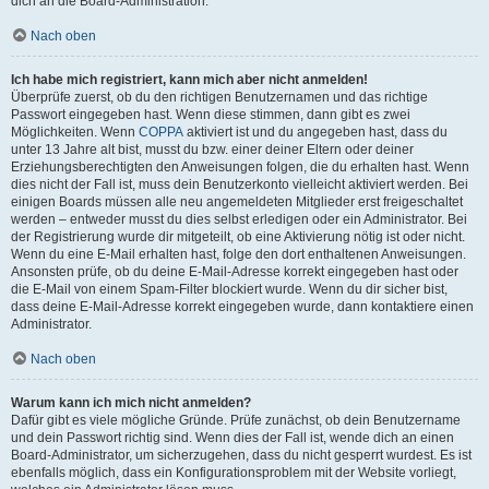
dich an die Board-Administration.
Nach oben
Ich habe mich registriert, kann mich aber nicht anmelden!
Überprüfe zuerst, ob du den richtigen Benutzernamen und das richtige
Passwort eingegeben hast. Wenn diese stimmen, dann gibt es zwei
Möglichkeiten. Wenn
COPPA
aktiviert ist und du angegeben hast, dass du
unter 13 Jahre alt bist, musst du bzw. einer deiner Eltern oder deiner
Erziehungsberechtigten den Anweisungen folgen, die du erhalten hast. Wenn
dies nicht der Fall ist, muss dein Benutzerkonto vielleicht aktiviert werden. Bei
einigen Boards müssen alle neu angemeldeten Mitglieder erst freigeschaltet
werden – entweder musst du dies selbst erledigen oder ein Administrator. Bei
der Registrierung wurde dir mitgeteilt, ob eine Aktivierung nötig ist oder nicht.
Wenn du eine E-Mail erhalten hast, folge den dort enthaltenen Anweisungen.
Ansonsten prüfe, ob du deine E-Mail-Adresse korrekt eingegeben hast oder
die E-Mail von einem Spam-Filter blockiert wurde. Wenn du dir sicher bist,
dass deine E-Mail-Adresse korrekt eingegeben wurde, dann kontaktiere einen
Administrator.
Nach oben
Warum kann ich mich nicht anmelden?
Dafür gibt es viele mögliche Gründe. Prüfe zunächst, ob dein Benutzername
und dein Passwort richtig sind. Wenn dies der Fall ist, wende dich an einen
Board-Administrator, um sicherzugehen, dass du nicht gesperrt wurdest. Es ist
ebenfalls möglich, dass ein Konfigurationsproblem mit der Website vorliegt,