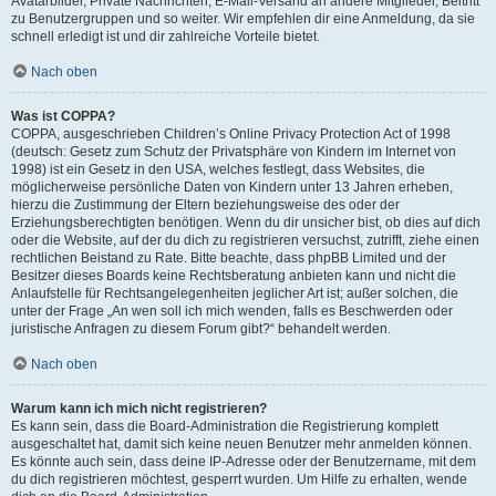
Avatarbilder, Private Nachrichten, E-Mail-Versand an andere Mitglieder, Beitritt
zu Benutzergruppen und so weiter. Wir empfehlen dir eine Anmeldung, da sie
schnell erledigt ist und dir zahlreiche Vorteile bietet.
Nach oben
Was ist COPPA?
COPPA, ausgeschrieben Children’s Online Privacy Protection Act of 1998
(deutsch: Gesetz zum Schutz der Privatsphäre von Kindern im Internet von
1998) ist ein Gesetz in den USA, welches festlegt, dass Websites, die
möglicherweise persönliche Daten von Kindern unter 13 Jahren erheben,
hierzu die Zustimmung der Eltern beziehungsweise des oder der
Erziehungsberechtigten benötigen. Wenn du dir unsicher bist, ob dies auf dich
oder die Website, auf der du dich zu registrieren versuchst, zutrifft, ziehe einen
rechtlichen Beistand zu Rate. Bitte beachte, dass phpBB Limited und der
Besitzer dieses Boards keine Rechtsberatung anbieten kann und nicht die
Anlaufstelle für Rechtsangelegenheiten jeglicher Art ist; außer solchen, die
unter der Frage „An wen soll ich mich wenden, falls es Beschwerden oder
juristische Anfragen zu diesem Forum gibt?“ behandelt werden.
Nach oben
Warum kann ich mich nicht registrieren?
Es kann sein, dass die Board-Administration die Registrierung komplett
ausgeschaltet hat, damit sich keine neuen Benutzer mehr anmelden können.
Es könnte auch sein, dass deine IP-Adresse oder der Benutzername, mit dem
du dich registrieren möchtest, gesperrt wurden. Um Hilfe zu erhalten, wende