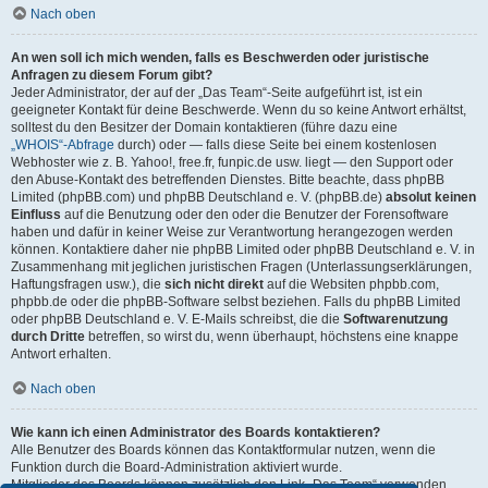
Nach oben
An wen soll ich mich wenden, falls es Beschwerden oder juristische
Anfragen zu diesem Forum gibt?
Jeder Administrator, der auf der „Das Team“-Seite aufgeführt ist, ist ein
geeigneter Kontakt für deine Beschwerde. Wenn du so keine Antwort erhältst,
solltest du den Besitzer der Domain kontaktieren (führe dazu eine
„WHOIS“-Abfrage
durch) oder — falls diese Seite bei einem kostenlosen
Webhoster wie z. B. Yahoo!, free.fr, funpic.de usw. liegt — den Support oder
den Abuse-Kontakt des betreffenden Dienstes. Bitte beachte, dass phpBB
Limited (phpBB.com) und phpBB Deutschland e. V. (phpBB.de)
absolut keinen
Einfluss
auf die Benutzung oder den oder die Benutzer der Forensoftware
haben und dafür in keiner Weise zur Verantwortung herangezogen werden
können. Kontaktiere daher nie phpBB Limited oder phpBB Deutschland e. V. in
Zusammenhang mit jeglichen juristischen Fragen (Unterlassungserklärungen,
Haftungsfragen usw.), die
sich nicht direkt
auf die Websiten phpbb.com,
phpbb.de oder die phpBB-Software selbst beziehen. Falls du phpBB Limited
oder phpBB Deutschland e. V. E-Mails schreibst, die die
Softwarenutzung
durch Dritte
betreffen, so wirst du, wenn überhaupt, höchstens eine knappe
Antwort erhalten.
Nach oben
Wie kann ich einen Administrator des Boards kontaktieren?
Alle Benutzer des Boards können das Kontaktformular nutzen, wenn die
Funktion durch die Board-Administration aktiviert wurde.
Mitglieder des Boards können zusätzlich den Link „Das Team“ verwenden.