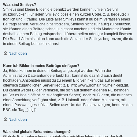
Was sind Smileys?
Smileys sind kleine Bilder, die benutzt werden können, um ein Gefühl
auszudrücken. Für jeden Smiley gibt es einen kurzen Code, z. B. bedeutet :)
fröhlich und :( traurig. Die Liste aller Smileys kannst du beim Verfassen eines
Beitrags sehen. Versuche bitte trotzdem, Smileys nicht zu häufig zu benutzen,
sie können einen Beitrag schnell unlesbar machen und ein Moderator könnte
deshalb deinen Beitrag entsprechend überarbeiten oder gar komplett löschen.
Die Board-Administration kann auch die Anzahl der Smileys begrenzen, die du
in einem Beitrag benutzen kannst.
Nach oben
Kann ich Bilder in meine Beiträge einfügen?
Ja, Bilder können in deinem Beitrag angezeigt werden. Wenn die
Administration Dateianhänge erlaubt hat, kannst du das Bild auch direkt
hochladen. Ansonsten musst du zu einem Bild verlinken, das auf einem
öffentlich zugänglichen Server liegt, z. B. http://www.domain.tld/mein-bild.gif.
Du kannst weder Bilder verlinken, die sich auf deinem eigenen PC befinden
(außer es ist ein öffentlich zugänglicher Server), noch zu Bildern, die nur nach
einer Anmeldung verfügbar sind, z. B. Hotmail- oder Yahoo-Mailboxen, mit
einem Passwort geschützte Seiten usw. Um das Bild anzuzeigen, benutze den
BBCode-Tag „[img]“.
Nach oben
Was sind globale Bekanntmachungen?
Globale Bekanntmachungen beinhalten wichtige Informationen, deshalb