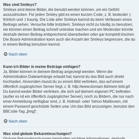
Was sind Smileys?
Smileys sind kleine Bilder, die benutzt werden können, um ein Gefühl
auszudrücken. Für jeden Smiley gibt es einen kurzen Code, z. B. bedeutet :)
fröhlich und :( traurig. Die Liste aller Smileys kannst du beim Verfassen eines
Beitrags sehen. Versuche bitte trotzdem, Smileys nicht zu häufig zu benutzen,
sie können einen Beitrag schnell unlesbar machen und ein Moderator könnte
deshalb deinen Beitrag entsprechend überarbeiten oder gar komplett löschen.
Die Board-Administration kann auch die Anzahl der Smileys begrenzen, die du
in einem Beitrag benutzen kannst.
Nach oben
Kann ich Bilder in meine Beiträge einfügen?
Ja, Bilder können in deinem Beitrag angezeigt werden. Wenn die
Administration Dateianhänge erlaubt hat, kannst du das Bild auch direkt
hochladen. Ansonsten musst du zu einem Bild verlinken, das auf einem
öffentlich zugänglichen Server liegt, z. B. http://www.domain.tld/mein-bild.gif.
Du kannst weder Bilder verlinken, die sich auf deinem eigenen PC befinden
(außer es ist ein öffentlich zugänglicher Server), noch zu Bildern, die nur nach
einer Anmeldung verfügbar sind, z. B. Hotmail- oder Yahoo-Mailboxen, mit
einem Passwort geschützte Seiten usw. Um das Bild anzuzeigen, benutze den
BBCode-Tag „[img]“.
Nach oben
Was sind globale Bekanntmachungen?
Globale Bekanntmachungen beinhalten wichtige Informationen, deshalb