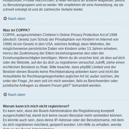
Avatarbilder, Private Nachrichten, E-Mail-Versand an andere Mitglieder, Beitritt
zu Benutzergruppen und so weiter. Wir empfehlen dir eine Anmeldung, da sie
schnell erledigt ist und dir zahlreiche Vorteile bietet.
Nach oben
Was ist COPPA?
COPPA, ausgeschrieben Children’s Online Privacy Protection Act of 1998
(deutsch: Gesetz zum Schutz der Privatsphäre von Kindern im Internet von
1998) ist ein Gesetz in den USA, welches festlegt, dass Websites, die
möglicherweise persönliche Daten von Kindern unter 13 Jahren erheben,
hierzu die Zustimmung der Eltern beziehungsweise des oder der
Erziehungsberechtigten benötigen. Wenn du dir unsicher bist, ob dies auf dich
oder die Website, auf der du dich zu registrieren versuchst, zutrifft, ziehe einen
rechtlichen Beistand zu Rate. Bitte beachte, dass phpBB Limited und der
Besitzer dieses Boards keine Rechtsberatung anbieten kann und nicht die
Anlaufstelle für Rechtsangelegenheiten jeglicher Art ist; außer solchen, die
unter der Frage „An wen soll ich mich wenden, falls es Beschwerden oder
juristische Anfragen zu diesem Forum gibt?“ behandelt werden.
Nach oben
Warum kann ich mich nicht registrieren?
Es kann sein, dass die Board-Administration die Registrierung komplett
ausgeschaltet hat, damit sich keine neuen Benutzer mehr anmelden können.
Es könnte auch sein, dass deine IP-Adresse oder der Benutzername, mit dem
du dich registrieren möchtest, gesperrt wurden. Um Hilfe zu erhalten, wende