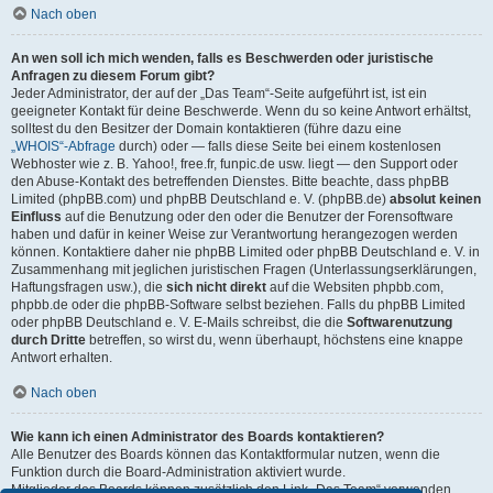
Nach oben
An wen soll ich mich wenden, falls es Beschwerden oder juristische
Anfragen zu diesem Forum gibt?
Jeder Administrator, der auf der „Das Team“-Seite aufgeführt ist, ist ein
geeigneter Kontakt für deine Beschwerde. Wenn du so keine Antwort erhältst,
solltest du den Besitzer der Domain kontaktieren (führe dazu eine
„WHOIS“-Abfrage
durch) oder — falls diese Seite bei einem kostenlosen
Webhoster wie z. B. Yahoo!, free.fr, funpic.de usw. liegt — den Support oder
den Abuse-Kontakt des betreffenden Dienstes. Bitte beachte, dass phpBB
Limited (phpBB.com) und phpBB Deutschland e. V. (phpBB.de)
absolut keinen
Einfluss
auf die Benutzung oder den oder die Benutzer der Forensoftware
haben und dafür in keiner Weise zur Verantwortung herangezogen werden
können. Kontaktiere daher nie phpBB Limited oder phpBB Deutschland e. V. in
Zusammenhang mit jeglichen juristischen Fragen (Unterlassungserklärungen,
Haftungsfragen usw.), die
sich nicht direkt
auf die Websiten phpbb.com,
phpbb.de oder die phpBB-Software selbst beziehen. Falls du phpBB Limited
oder phpBB Deutschland e. V. E-Mails schreibst, die die
Softwarenutzung
durch Dritte
betreffen, so wirst du, wenn überhaupt, höchstens eine knappe
Antwort erhalten.
Nach oben
Wie kann ich einen Administrator des Boards kontaktieren?
Alle Benutzer des Boards können das Kontaktformular nutzen, wenn die
Funktion durch die Board-Administration aktiviert wurde.
Mitglieder des Boards können zusätzlich den Link „Das Team“ verwenden.