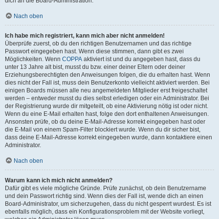
dich an die Board-Administration.
Nach oben
Ich habe mich registriert, kann mich aber nicht anmelden!
Überprüfe zuerst, ob du den richtigen Benutzernamen und das richtige
Passwort eingegeben hast. Wenn diese stimmen, dann gibt es zwei
Möglichkeiten. Wenn
COPPA
aktiviert ist und du angegeben hast, dass du
unter 13 Jahre alt bist, musst du bzw. einer deiner Eltern oder deiner
Erziehungsberechtigten den Anweisungen folgen, die du erhalten hast. Wenn
dies nicht der Fall ist, muss dein Benutzerkonto vielleicht aktiviert werden. Bei
einigen Boards müssen alle neu angemeldeten Mitglieder erst freigeschaltet
werden – entweder musst du dies selbst erledigen oder ein Administrator. Bei
der Registrierung wurde dir mitgeteilt, ob eine Aktivierung nötig ist oder nicht.
Wenn du eine E-Mail erhalten hast, folge den dort enthaltenen Anweisungen.
Ansonsten prüfe, ob du deine E-Mail-Adresse korrekt eingegeben hast oder
die E-Mail von einem Spam-Filter blockiert wurde. Wenn du dir sicher bist,
dass deine E-Mail-Adresse korrekt eingegeben wurde, dann kontaktiere einen
Administrator.
Nach oben
Warum kann ich mich nicht anmelden?
Dafür gibt es viele mögliche Gründe. Prüfe zunächst, ob dein Benutzername
und dein Passwort richtig sind. Wenn dies der Fall ist, wende dich an einen
Board-Administrator, um sicherzugehen, dass du nicht gesperrt wurdest. Es ist
ebenfalls möglich, dass ein Konfigurationsproblem mit der Website vorliegt,