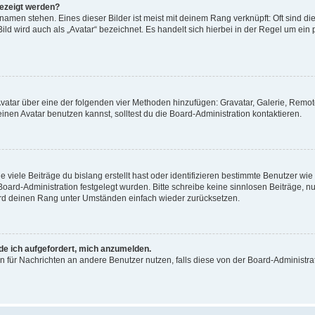
gezeigt werden?
amen stehen. Eines dieser Bilder ist meist mit deinem Rang verknüpft: Oft sind di
ld wird auch als „Avatar“ bezeichnet. Es handelt sich hierbei in der Regel um ein
 Avatar über eine der folgenden vier Methoden hinzufügen: Gravatar, Galerie, Rem
en Avatar benutzen kannst, solltest du die Board-Administration kontaktieren.
viele Beiträge du bislang erstellt hast oder identifizieren bestimmte Benutzer w
 Board-Administration festgelegt wurden. Bitte schreibe keine sinnlosen Beiträge
wird deinen Rang unter Umständen einfach wieder zurücksetzen.
rde ich aufgefordert, mich anzumelden.
ion für Nachrichten an andere Benutzer nutzen, falls diese von der Board-Administ