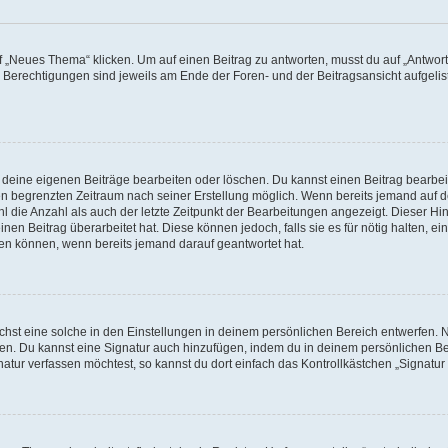
„Neues Thema“ klicken. Um auf einen Beitrag zu antworten, musst du auf „Antworte
e Berechtigungen sind jeweils am Ende der Foren- und der Beitragsansicht aufgeliste
r deine eigenen Beiträge bearbeiten oder löschen. Du kannst einen Beitrag bearbe
inen begrenzten Zeitraum nach seiner Erstellung möglich. Wenn bereits jemand auf de
 die Anzahl als auch der letzte Zeitpunkt der Bearbeitungen angezeigt. Dieser Hi
en Beitrag überarbeitet hat. Diese können jedoch, falls sie es für nötig halten, ei
hen können, wenn bereits jemand darauf geantwortet hat.
st eine solche in den Einstellungen in deinem persönlichen Bereich entwerfen. Na
eren. Du kannst eine Signatur auch hinzufügen, indem du in deinem persönlichen 
atur verfassen möchtest, so kannst du dort einfach das Kontrollkästchen „Signatu