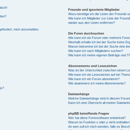
alsch!
Freunde und ignorierte Mitglieder
Wozu benötige ich die Listen der Freunde un
rden?
Wie kann ich Mitglieder zur Liste der Freund
wieder aus den Listen entfernen?
fgefordert, mich anzumelden.
Die Foren durchsuchen
Wie kann ich ein Forum oder mehrere For
Weshalb erhalte ich bei der Suche keine Er
Warum bekomme ich bei der Suche eine lee
Wie kann ich nach Mitgliedern suchen?
Wie kann ich meine eigenen Beiträge und T
Abonnements und Lesezeichen
Was ist der Unterschied zwischen einem L
Wie kann ich ein Lesezeichen auf ein Them
Wie kann ich ein Forum abonnieren?
Wie deaktiviere ich meine Abonnements?
gs?
Dateianhänge
Welche Dateianhänge sind in diesem Forum
Kann ich eine Übersicht all meiner Dateian
phpBB betreffende Fragen
Wer hat diese Forensoftware entwickelt?
Warum ist Funktion x oder y nicht enthalten
An wen soll ich mich wenden, falls es Besc