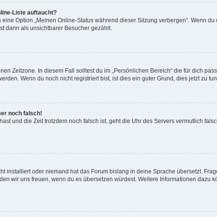
ine-Liste auftaucht?
n eine Option „Meinen Online-Status während dieser Sitzung verbergen“. Wenn du d
st dann als unsichtbarer Besucher gezählt.
en Zeitzone. In diesem Fall solltest du im „Persönlichen Bereich“ die für dich passe
den. Wenn du noch nicht registriert bist, ist dies ein guter Grund, dies jetzt zu tun
mer noch falsch!
t hast und die Zeit trotzdem noch falsch ist, geht die Uhr des Servers vermutlich fal
t installiert oder niemand hat das Forum bislang in deine Sprache übersetzt. Frag
, würden wir uns freuen, wenn du es übersetzen würdest. Weitere Informationen dazu