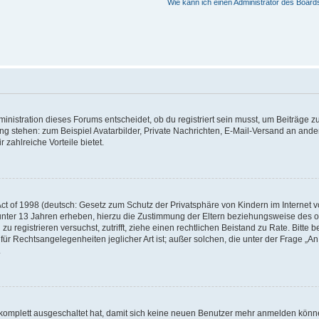
Wie kann ich einen Administrator des Board
istration dieses Forums entscheidet, ob du registriert sein musst, um Beiträge zu s
ung stehen: zum Beispiel Avatarbilder, Private Nachrichten, E-Mail-Versand an ander
 zahlreiche Vorteile bietet.
t of 1998 (deutsch: Gesetz zum Schutz der Privatsphäre von Kindern im Internet vo
unter 13 Jahren erheben, hierzu die Zustimmung der Eltern beziehungsweise des o
h zu registrieren versuchst, zutrifft, ziehe einen rechtlichen Beistand zu Rate. Bit
für Rechtsangelegenheiten jeglicher Art ist; außer solchen, die unter der Frage „
.
g komplett ausgeschaltet hat, damit sich keine neuen Benutzer mehr anmelden könn