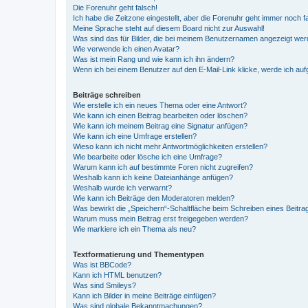
Die Forenuhr geht falsch!
Ich habe die Zeitzone eingestellt, aber die Forenuhr geht immer noch f
Meine Sprache steht auf diesem Board nicht zur Auswahl!
Was sind das für Bilder, die bei meinem Benutzernamen angezeigt we
Wie verwende ich einen Avatar?
Was ist mein Rang und wie kann ich ihn ändern?
Wenn ich bei einem Benutzer auf den E-Mail-Link klicke, werde ich au
Beiträge schreiben
Wie erstelle ich ein neues Thema oder eine Antwort?
Wie kann ich einen Beitrag bearbeiten oder löschen?
Wie kann ich meinem Beitrag eine Signatur anfügen?
Wie kann ich eine Umfrage erstellen?
Wieso kann ich nicht mehr Antwortmöglichkeiten erstellen?
Wie bearbeite oder lösche ich eine Umfrage?
Warum kann ich auf bestimmte Foren nicht zugreifen?
Weshalb kann ich keine Dateianhänge anfügen?
Weshalb wurde ich verwarnt?
Wie kann ich Beiträge den Moderatoren melden?
Was bewirkt die „Speichern“-Schaltfläche beim Schreiben eines Beitra
Warum muss mein Beitrag erst freigegeben werden?
Wie markiere ich ein Thema als neu?
Textformatierung und Thementypen
Was ist BBCode?
Kann ich HTML benutzen?
Was sind Smileys?
Kann ich Bilder in meine Beiträge einfügen?
Was sind globale Bekanntmachungen?