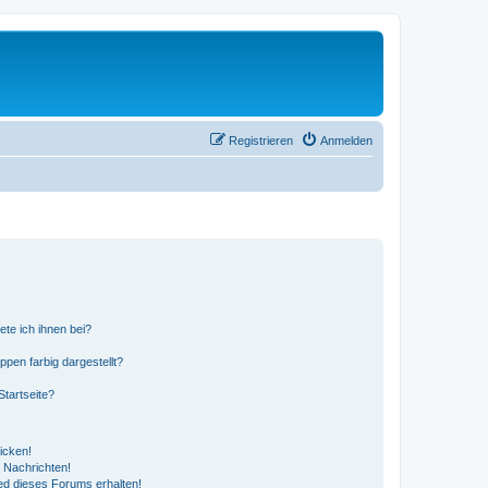
Registrieren
Anmelden
ete ich ihnen bei?
en farbig dargestellt?
tartseite?
icken!
 Nachrichten!
ed dieses Forums erhalten!