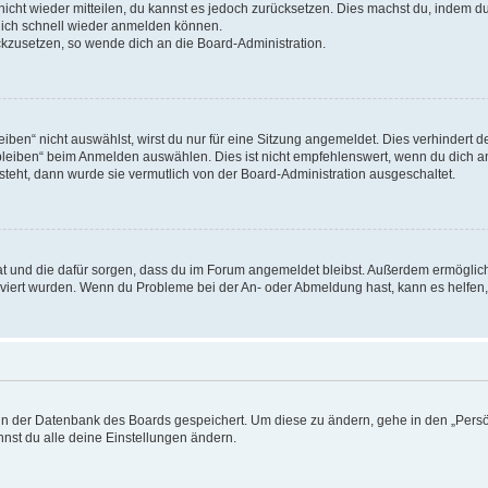
 nicht wieder mitteilen, du kannst es jedoch zurücksetzen. Dies machst du, indem 
 dich schnell wieder anmelden können.
ückzusetzen, so wende dich an die Board-Administration.
en“ nicht auswählst, wirst du nur für eine Sitzung angemeldet. Dies verhindert 
leiben“ beim Anmelden auswählen. Dies ist nicht empfehlenswert, wenn du dich an
 steht, dann wurde sie vermutlich von der Board-Administration ausgeschaltet.
 hat und die dafür sorgen, dass du im Forum angemeldet bleibst. Außerdem ermögli
tiviert wurden. Wenn du Probleme bei der An- oder Abmeldung hast, kann es helfen
n in der Datenbank des Boards gespeichert. Um diese zu ändern, gehe in den „Persö
nst du alle deine Einstellungen ändern.