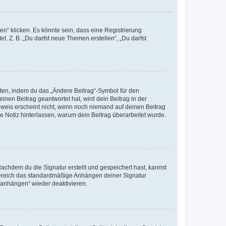
n“ klicken. Es könnte sein, dass eine Registrierung
t. Z. B. „Du darfst neue Themen erstellen“, „Du darfst
iten, indem du das „Ändere Beitrag“-Symbol für den
inen Beitrag geantwortet hat, wird dein Beitrag in der
nweis erscheint nicht, wenn noch niemand auf deinen Beitrag
ne Notiz hinterlassen, warum dein Beitrag überarbeitet wurde.
chdem du die Signatur erstellt und gespeichert hast, kannst
Bereich das standardmäßige Anhängen deiner Signatur
r anhängen“ wieder deaktivieren.