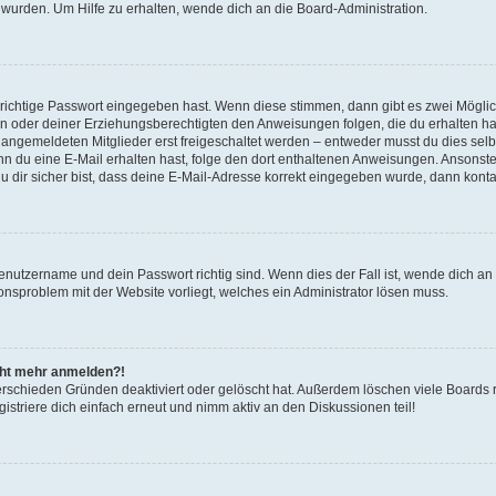
 wurden. Um Hilfe zu erhalten, wende dich an die Board-Administration.
 richtige Passwort eingegeben hast. Wenn diese stimmen, dann gibt es zwei Mögl
tern oder deiner Erziehungsberechtigten den Anweisungen folgen, die du erhalten ha
u angemeldeten Mitglieder erst freigeschaltet werden – entweder musst du dies selbs
. Wenn du eine E-Mail erhalten hast, folge den dort enthaltenen Anweisungen. Ansons
 dir sicher bist, dass deine E-Mail-Adresse korrekt eingegeben wurde, dann kontak
Benutzername und dein Passwort richtig sind. Wenn dies der Fall ist, wende dich a
ionsproblem mit der Website vorliegt, welches ein Administrator lösen muss.
icht mehr anmelden?!
erschieden Gründen deaktiviert oder gelöscht hat. Außerdem löschen viele Boards r
triere dich einfach erneut und nimm aktiv an den Diskussionen teil!