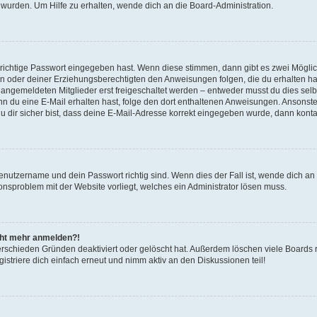
 wurden. Um Hilfe zu erhalten, wende dich an die Board-Administration.
 richtige Passwort eingegeben hast. Wenn diese stimmen, dann gibt es zwei Mögl
tern oder deiner Erziehungsberechtigten den Anweisungen folgen, die du erhalten ha
u angemeldeten Mitglieder erst freigeschaltet werden – entweder musst du dies selbs
. Wenn du eine E-Mail erhalten hast, folge den dort enthaltenen Anweisungen. Ansons
 dir sicher bist, dass deine E-Mail-Adresse korrekt eingegeben wurde, dann kontak
Benutzername und dein Passwort richtig sind. Wenn dies der Fall ist, wende dich a
ionsproblem mit der Website vorliegt, welches ein Administrator lösen muss.
icht mehr anmelden?!
erschieden Gründen deaktiviert oder gelöscht hat. Außerdem löschen viele Boards r
triere dich einfach erneut und nimm aktiv an den Diskussionen teil!