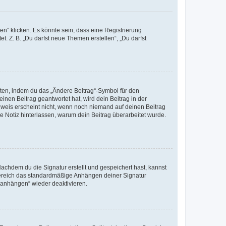
n“ klicken. Es könnte sein, dass eine Registrierung
t. Z. B. „Du darfst neue Themen erstellen“, „Du darfst
iten, indem du das „Ändere Beitrag“-Symbol für den
inen Beitrag geantwortet hat, wird dein Beitrag in der
nweis erscheint nicht, wenn noch niemand auf deinen Beitrag
ne Notiz hinterlassen, warum dein Beitrag überarbeitet wurde.
chdem du die Signatur erstellt und gespeichert hast, kannst
Bereich das standardmäßige Anhängen deiner Signatur
r anhängen“ wieder deaktivieren.