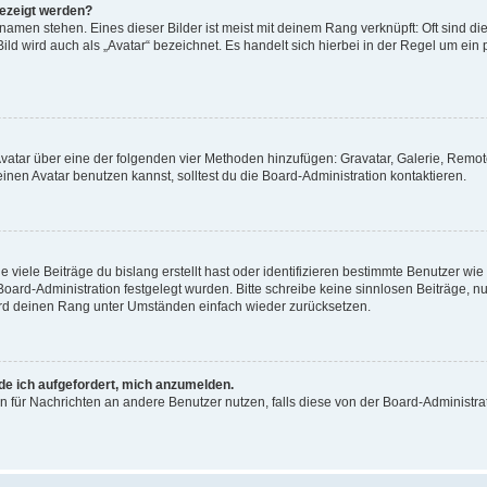
gezeigt werden?
amen stehen. Eines dieser Bilder ist meist mit deinem Rang verknüpft: Oft sind di
ld wird auch als „Avatar“ bezeichnet. Es handelt sich hierbei in der Regel um ein
 Avatar über eine der folgenden vier Methoden hinzufügen: Gravatar, Galerie, Rem
en Avatar benutzen kannst, solltest du die Board-Administration kontaktieren.
viele Beiträge du bislang erstellt hast oder identifizieren bestimmte Benutzer w
 Board-Administration festgelegt wurden. Bitte schreibe keine sinnlosen Beiträge
wird deinen Rang unter Umständen einfach wieder zurücksetzen.
rde ich aufgefordert, mich anzumelden.
ion für Nachrichten an andere Benutzer nutzen, falls diese von der Board-Administ