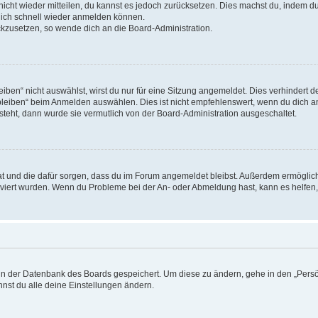
 nicht wieder mitteilen, du kannst es jedoch zurücksetzen. Dies machst du, indem 
 dich schnell wieder anmelden können.
ückzusetzen, so wende dich an die Board-Administration.
en“ nicht auswählst, wirst du nur für eine Sitzung angemeldet. Dies verhindert 
leiben“ beim Anmelden auswählen. Dies ist nicht empfehlenswert, wenn du dich an
 steht, dann wurde sie vermutlich von der Board-Administration ausgeschaltet.
 hat und die dafür sorgen, dass du im Forum angemeldet bleibst. Außerdem ermögli
tiviert wurden. Wenn du Probleme bei der An- oder Abmeldung hast, kann es helfen
n in der Datenbank des Boards gespeichert. Um diese zu ändern, gehe in den „Persö
nst du alle deine Einstellungen ändern.