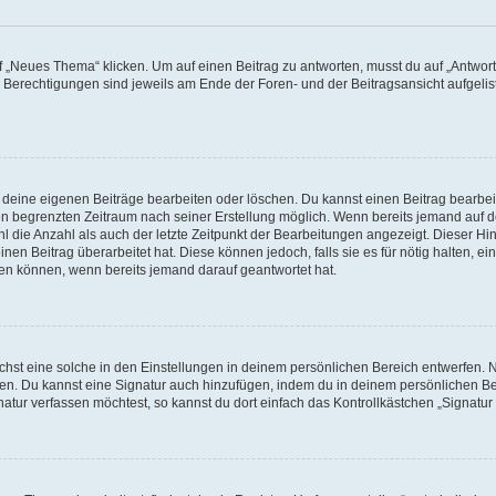
„Neues Thema“ klicken. Um auf einen Beitrag zu antworten, musst du auf „Antworte
e Berechtigungen sind jeweils am Ende der Foren- und der Beitragsansicht aufgeliste
r deine eigenen Beiträge bearbeiten oder löschen. Du kannst einen Beitrag bearbe
inen begrenzten Zeitraum nach seiner Erstellung möglich. Wenn bereits jemand auf de
 die Anzahl als auch der letzte Zeitpunkt der Bearbeitungen angezeigt. Dieser Hi
en Beitrag überarbeitet hat. Diese können jedoch, falls sie es für nötig halten, ei
hen können, wenn bereits jemand darauf geantwortet hat.
st eine solche in den Einstellungen in deinem persönlichen Bereich entwerfen. Na
eren. Du kannst eine Signatur auch hinzufügen, indem du in deinem persönlichen 
atur verfassen möchtest, so kannst du dort einfach das Kontrollkästchen „Signatu