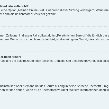
ine-Liste auftaucht?
n eine Option „Meinen Online-Status während dieser Sitzung verbergen“. Wenn du d
st dann als unsichtbarer Besucher gezählt.
en Zeitzone. In diesem Fall solltest du im „Persönlichen Bereich“ die für dich passe
den. Wenn du noch nicht registriert bist, ist dies ein guter Grund, dies jetzt zu tun
mer noch falsch!
t hast und die Zeit trotzdem noch falsch ist, geht die Uhr des Servers vermutlich fal
t installiert oder niemand hat das Forum bislang in deine Sprache übersetzt. Frag
, würden wir uns freuen, wenn du es übersetzen würdest. Weitere Informationen dazu