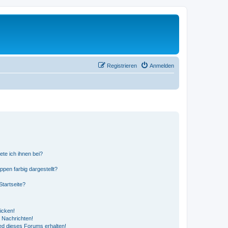
Registrieren
Anmelden
ete ich ihnen bei?
en farbig dargestellt?
tartseite?
icken!
 Nachrichten!
ed dieses Forums erhalten!