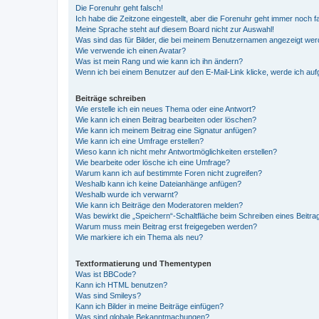
Die Forenuhr geht falsch!
Ich habe die Zeitzone eingestellt, aber die Forenuhr geht immer noch f
Meine Sprache steht auf diesem Board nicht zur Auswahl!
Was sind das für Bilder, die bei meinem Benutzernamen angezeigt we
Wie verwende ich einen Avatar?
Was ist mein Rang und wie kann ich ihn ändern?
Wenn ich bei einem Benutzer auf den E-Mail-Link klicke, werde ich au
Beiträge schreiben
Wie erstelle ich ein neues Thema oder eine Antwort?
Wie kann ich einen Beitrag bearbeiten oder löschen?
Wie kann ich meinem Beitrag eine Signatur anfügen?
Wie kann ich eine Umfrage erstellen?
Wieso kann ich nicht mehr Antwortmöglichkeiten erstellen?
Wie bearbeite oder lösche ich eine Umfrage?
Warum kann ich auf bestimmte Foren nicht zugreifen?
Weshalb kann ich keine Dateianhänge anfügen?
Weshalb wurde ich verwarnt?
Wie kann ich Beiträge den Moderatoren melden?
Was bewirkt die „Speichern“-Schaltfläche beim Schreiben eines Beitra
Warum muss mein Beitrag erst freigegeben werden?
Wie markiere ich ein Thema als neu?
Textformatierung und Thementypen
Was ist BBCode?
Kann ich HTML benutzen?
Was sind Smileys?
Kann ich Bilder in meine Beiträge einfügen?
Was sind globale Bekanntmachungen?