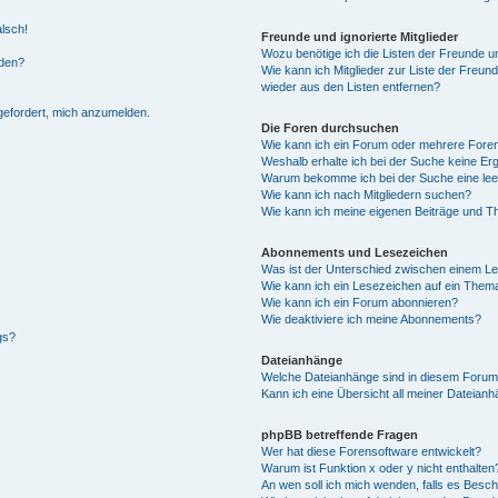
alsch!
Freunde und ignorierte Mitglieder
Wozu benötige ich die Listen der Freunde un
rden?
Wie kann ich Mitglieder zur Liste der Freund
wieder aus den Listen entfernen?
fgefordert, mich anzumelden.
Die Foren durchsuchen
Wie kann ich ein Forum oder mehrere For
Weshalb erhalte ich bei der Suche keine Er
Warum bekomme ich bei der Suche eine lee
Wie kann ich nach Mitgliedern suchen?
Wie kann ich meine eigenen Beiträge und T
Abonnements und Lesezeichen
Was ist der Unterschied zwischen einem L
Wie kann ich ein Lesezeichen auf ein Them
Wie kann ich ein Forum abonnieren?
Wie deaktiviere ich meine Abonnements?
gs?
Dateianhänge
Welche Dateianhänge sind in diesem Forum
Kann ich eine Übersicht all meiner Dateian
phpBB betreffende Fragen
Wer hat diese Forensoftware entwickelt?
Warum ist Funktion x oder y nicht enthalten
An wen soll ich mich wenden, falls es Besc