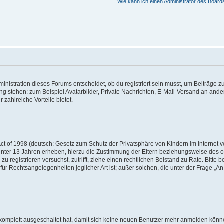
Wie kann ich einen Administrator des Board
istration dieses Forums entscheidet, ob du registriert sein musst, um Beiträge zu s
ung stehen: zum Beispiel Avatarbilder, Private Nachrichten, E-Mail-Versand an ander
 zahlreiche Vorteile bietet.
t of 1998 (deutsch: Gesetz zum Schutz der Privatsphäre von Kindern im Internet vo
unter 13 Jahren erheben, hierzu die Zustimmung der Eltern beziehungsweise des o
h zu registrieren versuchst, zutrifft, ziehe einen rechtlichen Beistand zu Rate. Bit
für Rechtsangelegenheiten jeglicher Art ist; außer solchen, die unter der Frage „
.
g komplett ausgeschaltet hat, damit sich keine neuen Benutzer mehr anmelden könn