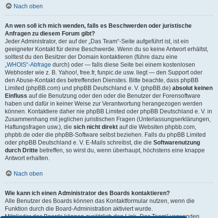
Nach oben
An wen soll ich mich wenden, falls es Beschwerden oder juristische
Anfragen zu diesem Forum gibt?
Jeder Administrator, der auf der „Das Team“-Seite aufgeführt ist, ist ein
geeigneter Kontakt für deine Beschwerde. Wenn du so keine Antwort erhältst,
solltest du den Besitzer der Domain kontaktieren (führe dazu eine
„WHOIS“-Abfrage
durch) oder — falls diese Seite bei einem kostenlosen
Webhoster wie z. B. Yahoo!, free.fr, funpic.de usw. liegt — den Support oder
den Abuse-Kontakt des betreffenden Dienstes. Bitte beachte, dass phpBB
Limited (phpBB.com) und phpBB Deutschland e. V. (phpBB.de)
absolut keinen
Einfluss
auf die Benutzung oder den oder die Benutzer der Forensoftware
haben und dafür in keiner Weise zur Verantwortung herangezogen werden
können. Kontaktiere daher nie phpBB Limited oder phpBB Deutschland e. V. in
Zusammenhang mit jeglichen juristischen Fragen (Unterlassungserklärungen,
Haftungsfragen usw.), die
sich nicht direkt
auf die Websiten phpbb.com,
phpbb.de oder die phpBB-Software selbst beziehen. Falls du phpBB Limited
oder phpBB Deutschland e. V. E-Mails schreibst, die die
Softwarenutzung
durch Dritte
betreffen, so wirst du, wenn überhaupt, höchstens eine knappe
Antwort erhalten.
Nach oben
Wie kann ich einen Administrator des Boards kontaktieren?
Alle Benutzer des Boards können das Kontaktformular nutzen, wenn die
Funktion durch die Board-Administration aktiviert wurde.
Mitglieder des Boards können zusätzlich den Link „Das Team“ verwenden.