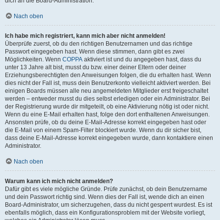
dich an die Board-Administration.
Nach oben
Ich habe mich registriert, kann mich aber nicht anmelden!
Überprüfe zuerst, ob du den richtigen Benutzernamen und das richtige
Passwort eingegeben hast. Wenn diese stimmen, dann gibt es zwei
Möglichkeiten. Wenn
COPPA
aktiviert ist und du angegeben hast, dass du
unter 13 Jahre alt bist, musst du bzw. einer deiner Eltern oder deiner
Erziehungsberechtigten den Anweisungen folgen, die du erhalten hast. Wenn
dies nicht der Fall ist, muss dein Benutzerkonto vielleicht aktiviert werden. Bei
einigen Boards müssen alle neu angemeldeten Mitglieder erst freigeschaltet
werden – entweder musst du dies selbst erledigen oder ein Administrator. Bei
der Registrierung wurde dir mitgeteilt, ob eine Aktivierung nötig ist oder nicht.
Wenn du eine E-Mail erhalten hast, folge den dort enthaltenen Anweisungen.
Ansonsten prüfe, ob du deine E-Mail-Adresse korrekt eingegeben hast oder
die E-Mail von einem Spam-Filter blockiert wurde. Wenn du dir sicher bist,
dass deine E-Mail-Adresse korrekt eingegeben wurde, dann kontaktiere einen
Administrator.
Nach oben
Warum kann ich mich nicht anmelden?
Dafür gibt es viele mögliche Gründe. Prüfe zunächst, ob dein Benutzername
und dein Passwort richtig sind. Wenn dies der Fall ist, wende dich an einen
Board-Administrator, um sicherzugehen, dass du nicht gesperrt wurdest. Es ist
ebenfalls möglich, dass ein Konfigurationsproblem mit der Website vorliegt,