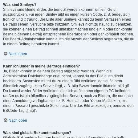
Was sind Smileys?
Smileys sind kleine Bilder, die benutzt werden können, um ein Gefühl
auszudrücken. Für jeden Smiley gibt es einen kurzen Code, z. B. bedeutet :)
fröhlich und :( traurig. Die Liste aller Smileys kannst du beim Verfassen eines
Beitrags sehen. Versuche bitte trotzdem, Smileys nicht zu häufig zu benutzen,
sie können einen Beitrag schnell unlesbar machen und ein Moderator könnte
deshalb deinen Beitrag entsprechend überarbeiten oder gar komplett löschen.
Die Board-Administration kann auch die Anzahl der Smileys begrenzen, die du
in einem Beitrag benutzen kannst.
Nach oben
Kann ich Bilder in meine Beiträge einfügen?
Ja, Bilder können in deinem Beitrag angezeigt werden. Wenn die
Administration Dateianhänge erlaubt hat, kannst du das Bild auch direkt
hochladen. Ansonsten musst du zu einem Bild verlinken, das auf einem
öffentlich zugänglichen Server liegt, z. B. http://www.domain.tld/mein-bild.gif.
Du kannst weder Bilder verlinken, die sich auf deinem eigenen PC befinden
(außer es ist ein öffentlich zugänglicher Server), noch zu Bildern, die nur nach
einer Anmeldung verfügbar sind, z. B. Hotmail- oder Yahoo-Mailboxen, mit
einem Passwort geschützte Seiten usw. Um das Bild anzuzeigen, benutze den
BBCode-Tag „[img]“.
Nach oben
Was sind globale Bekanntmachungen?
Globale Bekanntmachungen beinhalten wichtige Informationen, deshalb