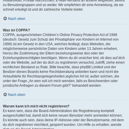
Avatarbilder, Private Nachrichten, E-Mail-Versand an andere Mitglieder, Beitritt
zu Benutzergruppen und so weiter. Wir empfehlen dir eine Anmeldung, da sie
schnell erledigt ist und dir zahlreiche Vorteile bietet.
Nach oben
Was ist COPPA?
COPPA, ausgeschrieben Children’s Online Privacy Protection Act of 1998
(deutsch: Gesetz zum Schutz der Privatsphäre von Kindern im Internet von
1998) ist ein Gesetz in den USA, welches festlegt, dass Websites, die
möglicherweise persönliche Daten von Kindern unter 13 Jahren erheben,
hierzu die Zustimmung der Eltern beziehungsweise des oder der
Erziehungsberechtigten benötigen. Wenn du dir unsicher bist, ob dies auf dich
oder die Website, auf der du dich zu registrieren versuchst, zutrifft, ziehe einen
rechtlichen Beistand zu Rate. Bitte beachte, dass phpBB Limited und der
Besitzer dieses Boards keine Rechtsberatung anbieten kann und nicht die
Anlaufstelle für Rechtsangelegenheiten jeglicher Art ist; außer solchen, die
unter der Frage „An wen soll ich mich wenden, falls es Beschwerden oder
juristische Anfragen zu diesem Forum gibt?“ behandelt werden.
Nach oben
Warum kann ich mich nicht registrieren?
Es kann sein, dass die Board-Administration die Registrierung komplett
ausgeschaltet hat, damit sich keine neuen Benutzer mehr anmelden können.
Es könnte auch sein, dass deine IP-Adresse oder der Benutzername, mit dem
du dich registrieren möchtest, gesperrt wurden. Um Hilfe zu erhalten, wende